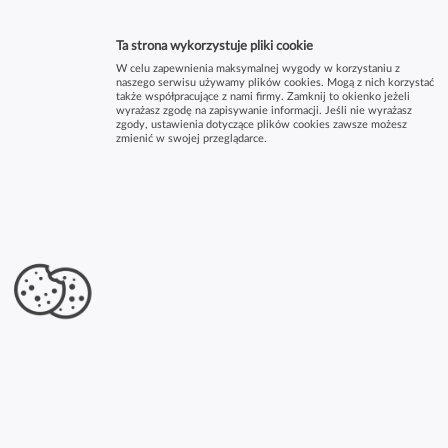
Ta strona wykorzystuje pliki cookie
W celu zapewnienia maksymalnej wygody w korzystaniu z
naszego serwisu używamy plików cookies. Mogą z nich korzystać
także współpracujące z nami firmy. Zamknij to okienko jeżeli
wyrażasz zgodę na zapisywanie informacji. Jeśli nie wyrażasz
zgody, ustawienia dotyczące plików cookies zawsze możesz
zmienić w swojej przeglądarce.
×
Holowanie Pomoc Drogowa Zakopianka
Laweta Osk Kaskader