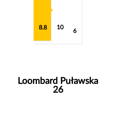
10
8.8
6
Loombard Puławska
26