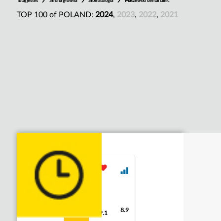
Tutaj jesteś
Strona główna
Stomatologia
Maszewski dental clinic
TOP 100 of POLAND:
2024
,
2023
,
2022
,
2021
8.9
9
9.1