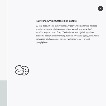
x
Ta strona wykorzystuje pliki cookie
W celu zapewnienia maksymalnej wygody w korzystaniu z naszego
serwisu używamy plików cookies. Mogą z nich korzystać także
współpracujące z nami firmy. Zamknij to okienko jeżeli wyrażasz
zgodę na zapisywanie informacji. Jeśli nie wyrażasz zgody, ustawienia
dotyczące plików cookies zawsze możesz zmienić w swojej
przeglądarce.
Zobacz także inne firmy z tej branży