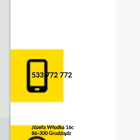
533 772 772
Józefa Włodka 16c
86-300 Grudziądz