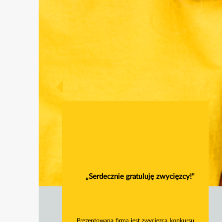
„Serdecznie gratuluję zwycięzcy!”
Prezentowana firma jest zwycięzcą konkursu