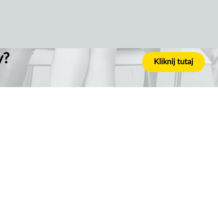
y?
Kliknij tutaj