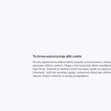
Estetyczna Stomatologia
Bartosz Gil dentysta
Ta strona wykorzystuje pliki cookie
W celu zapewnienia maksymalnej wygody w korzystaniu z nasze
używamy plików cookies. Mogą z nich korzystać także współprac
nami firmy. Zamknij to okienko jeżeli wyrażasz zgodę na zapisyw
informacji. Jeśli nie wyrażasz zgody, ustawienia dotyczące plikó
Chrzanów
zawsze możesz zmienić w swojej przeglądarce.