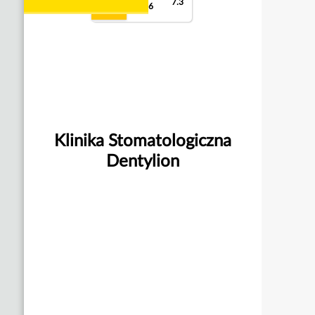
7.3
8.9
9.6
Klinika Stomatologiczna
Dentylion