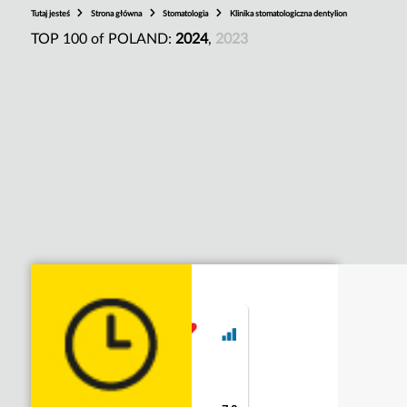
Tutaj jesteś
Strona główna
Stomatologia
Klinika stomatologiczna dentylion
TOP 100 of POLAND:
2024
,
2023