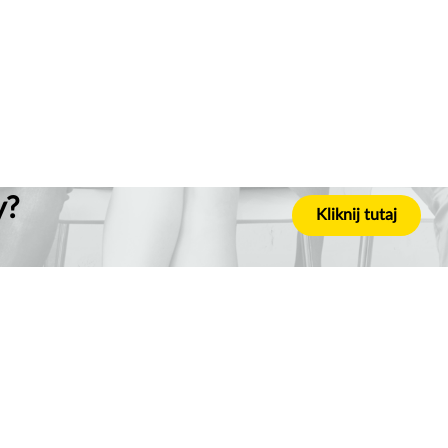
y?
Kliknij tutaj