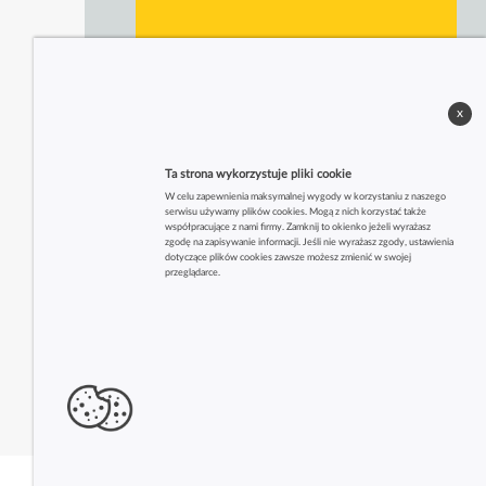
x
Ta strona wykorzystuje pliki cookie
W celu zapewnienia maksymalnej wygody w korzystaniu z naszego
serwisu używamy plików cookies. Mogą z nich korzystać także
współpracujące z nami firmy. Zamknij to okienko jeżeli wyrażasz
zgodę na zapisywanie informacji. Jeśli nie wyrażasz zgody, ustawienia
dotyczące plików cookies zawsze możesz zmienić w swojej
przeglądarce.
Zobacz także inne firmy z tej branży