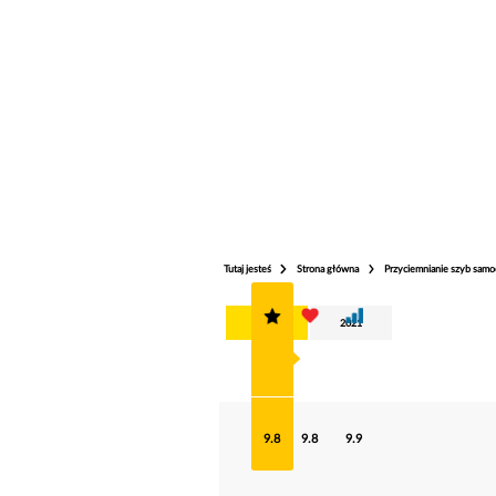
Tutaj jesteś
Strona główna
Przyciemnianie szyb sa
2025
2021
9.8
9.8
9.9