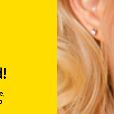
d!
e,
b