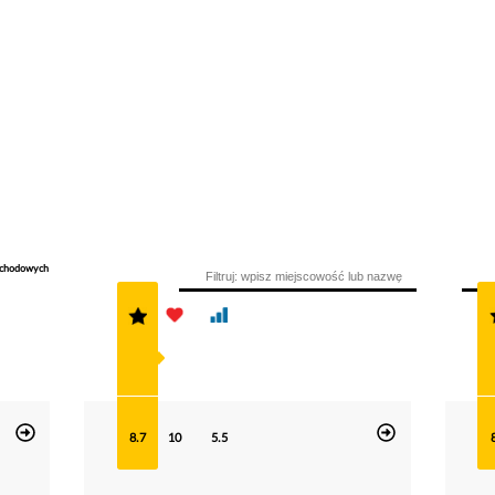
mochodowych
8.7
10
5.5