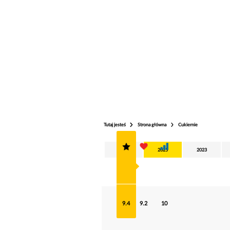
Tutaj jesteś
Strona główna
Cukiernie
2026
2025
2023
9.4
9.2
10