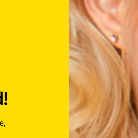
d!
e,