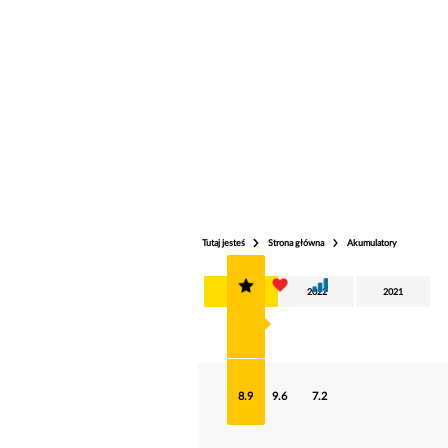
Tutaj jesteś
Strona główna
Akumulatory
2025
2022
2021
8.9
9.6
7.2