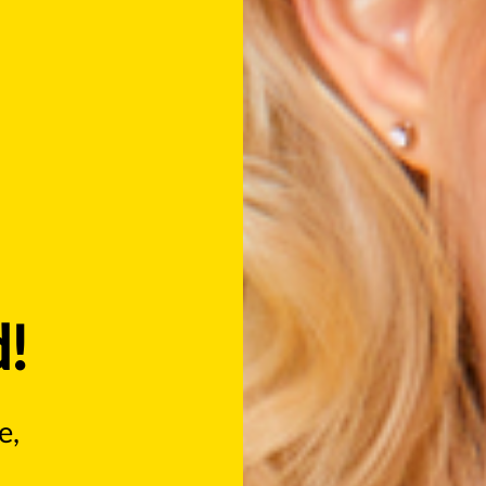
d!
e,