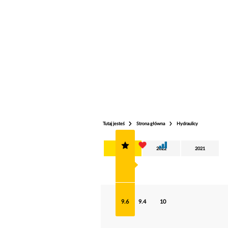
Tutaj jesteś
Strona główna
Hydraulicy
2025
2022
2021
9.6
9.4
10