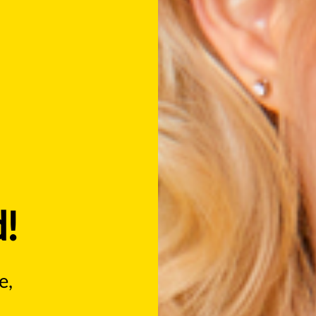
d!
e,