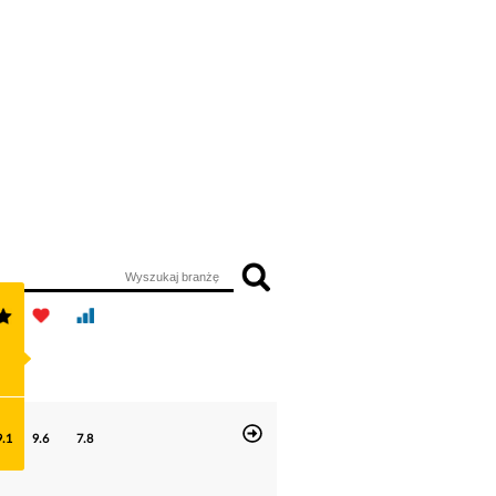
9.1
9.6
7.8