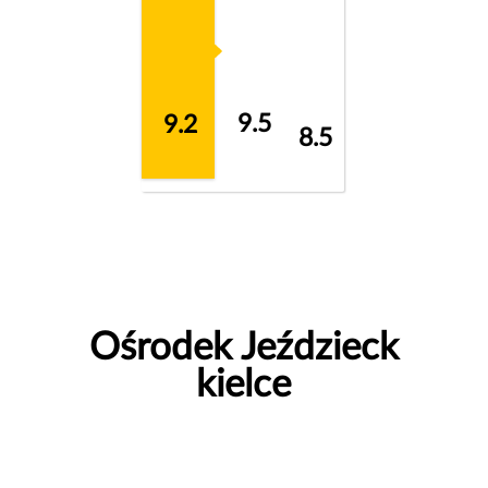
9.5
9.2
8.5
Ośrodek Jeździeck
kielce