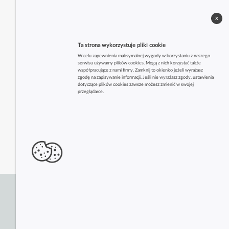
x
Ta strona wykorzystuje pliki cookie
W celu zapewnienia maksymalnej wygody w korzystaniu z naszego
serwisu używamy plików cookies. Mogą z nich korzystać także
współpracujące z nami firmy. Zamknij to okienko jeżeli wyrażasz
zgodę na zapisywanie informacji. Jeśli nie wyrażasz zgody, ustawienia
dotyczące plików cookies zawsze możesz zmienić w swojej
przeglądarce.
Zobacz także inne firmy z tej branży