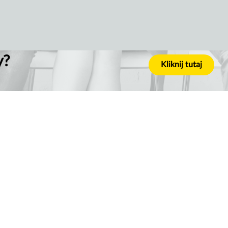
y?
Kliknij tutaj