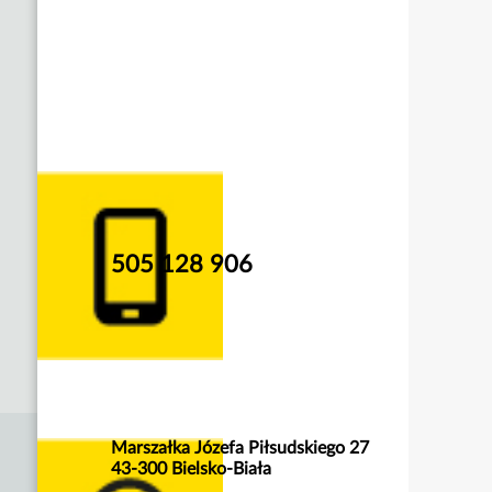
505 128 906
Marszałka Józefa Piłsudskiego 27
43-300 Bielsko-Biała