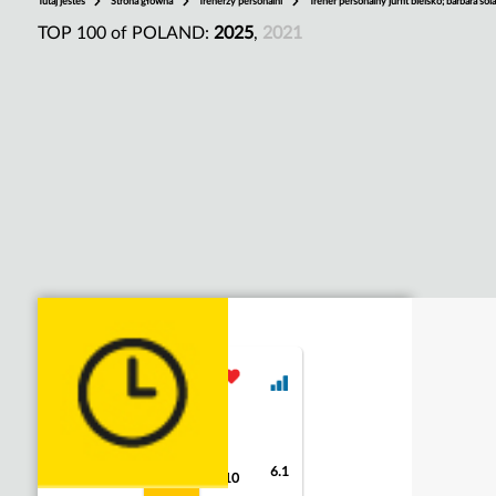
Tutaj jesteś
Strona główna
Trenerzy personalni
Trener personalny jurfit bielsko; barbara sola
TOP 100 of POLAND:
2025
,
2021
6.1
8.8
10