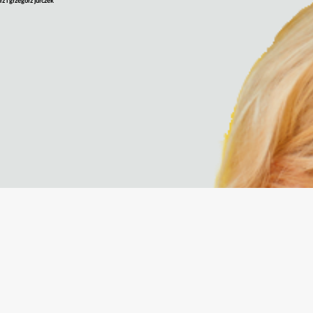
rz i grzegorz jurczek