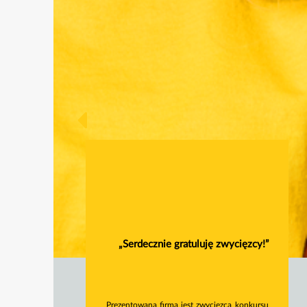
„Serdecznie gratuluję zwycięzcy!”
Prezentowana firma jest zwycięzcą konkursu