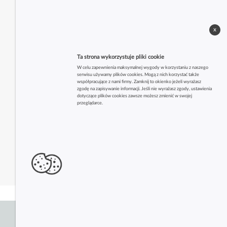
x
Ta strona wykorzystuje pliki cookie
W celu zapewnienia maksymalnej wygody w korzystaniu z naszego
serwisu używamy plików cookies. Mogą z nich korzystać także
współpracujące z nami firmy. Zamknij to okienko jeżeli wyrażasz
zgodę na zapisywanie informacji. Jeśli nie wyrażasz zgody, ustawienia
dotyczące plików cookies zawsze możesz zmienić w swojej
przeglądarce.
Zobacz także inne firmy z tej branży