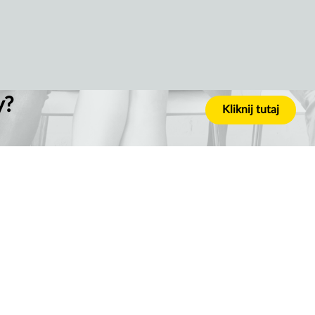
y?
Kliknij tutaj