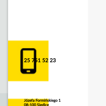
25 751 52 23
Józefa Formińskiego 1
08-100 Siedlce