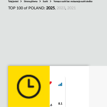
Tutaj jesteś
Strona główna
Sushi
Yomayo sushi bar. restauracja sushi siedlce
TOP 100 of POLAND:
2025
,
2023
,
2021
8.1
9.2
9.6