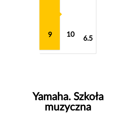
10
9
6.5
Yamaha. Szkoła
muzyczna