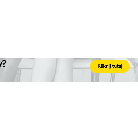
y?
Kliknij tutaj