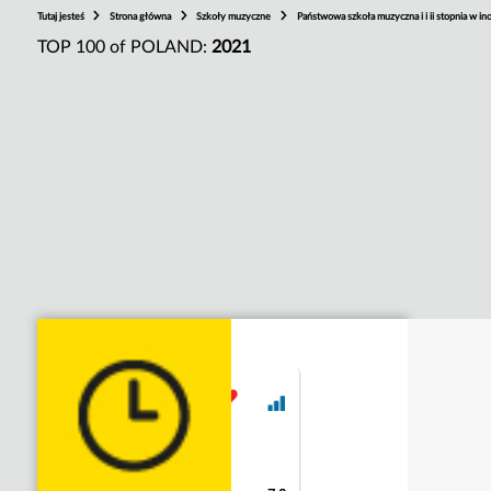
Tutaj jesteś
Strona główna
Szkoły muzyczne
Państwowa szkoła muzyczna i i ii stopnia w i
TOP 100 of POLAND:
2021