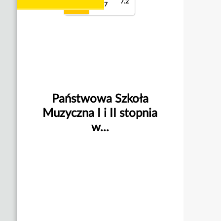
7.2
9
9.7
Państwowa Szkoła
Muzyczna I i II stopnia
w...