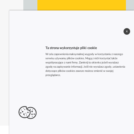
x
Ta strona wykorzystuje pliki cookie
W celu zapewnienia maksymalnej wygody w korzystaniu z naszego
serwisu używamy plików cookies. Mogą z nich korzystać także
współpracujące z nami firmy. Zamknij to okienko jeżeli wyrażasz
zgodę na zapisywanie informacji. Jeśli nie wyrażasz zgody, ustawienia
dotyczące plików cookies zawsze możesz zmienić w swojej
przeglądarce.
Zobacz także inne firmy z tej branży