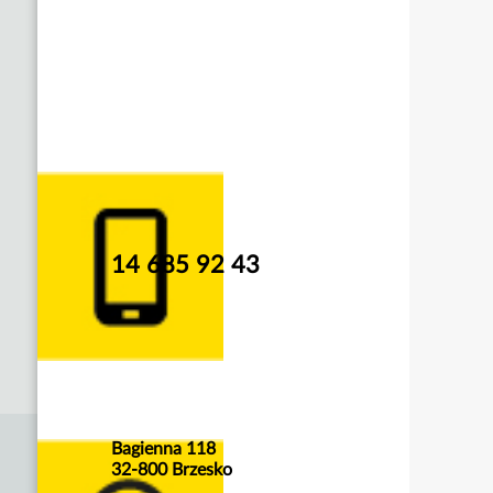
14 685 92 43
Bagienna 118
32-800 Brzesko