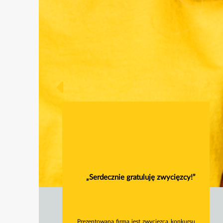
„Serdecznie gratuluję zwycięzcy!”
Prezentowana firma jest zwycięzcą konkursu