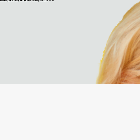
lakierów podkłady akrylowe lakiery bezbarwne