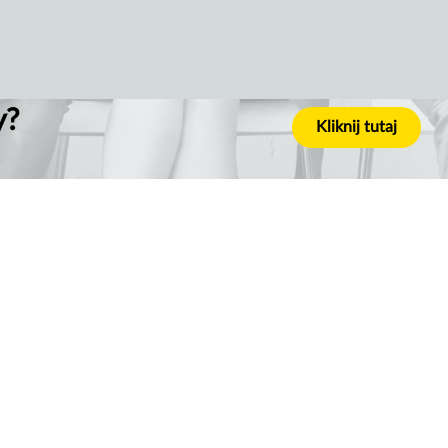
y?
Kliknij tutaj