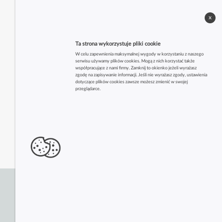
x
Ta strona wykorzystuje pliki cookie
W celu zapewnienia maksymalnej wygody w korzystaniu z naszego
serwisu używamy plików cookies. Mogą z nich korzystać także
współpracujące z nami firmy. Zamknij to okienko jeżeli wyrażasz
zgodę na zapisywanie informacji. Jeśli nie wyrażasz zgody, ustawienia
dotyczące plików cookies zawsze możesz zmienić w swojej
przeglądarce.
Zobacz także inne firmy z tej branży