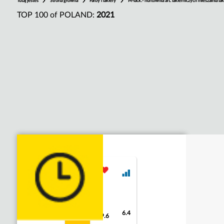
Tutaj jesteś
Strona główna
Farby i lakiery
M-lack.- hurtownia art. lakierniczych mieszalnia 
TOP 100 of POLAND:
2021
6.4
8.6
9.6