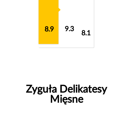
9.3
8.9
8.1
Zyguła Delikatesy
Mięsne