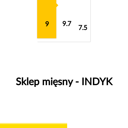
9.7
9
7.5
Sklep mięsny - INDYK