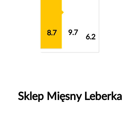
9.7
8.7
6.2
Sklep Mięsny Leberka