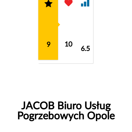
10
9
6.5
JACOB Biuro Usług
Pogrzebowych Opole