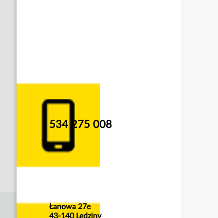
534 275 008
Łanowa 27e
43-140 Lędziny