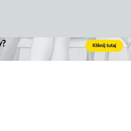
y?
Kliknij tutaj