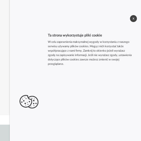
x
Ta strona wykorzystuje pliki cookie
W celu zapewnienia maksymalnej wygody w korzystaniu z naszego
serwisu używamy plików cookies. Mogą z nich korzystać także
współpracujące z nami firmy. Zamknij to okienko jeżeli wyrażasz
zgodę na zapisywanie informacji. Jeśli nie wyrażasz zgody, ustawienia
dotyczące plików cookies zawsze możesz zmienić w swojej
przeglądarce.
Zobacz także inne firmy z tej branży