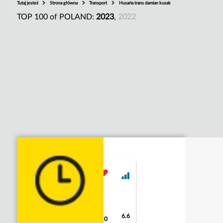
Tutaj jesteś
Strona główna
Transport
Husaria trans damian kusak
TOP 100 of POLAND:
2023
,
2022
6.6
9
10