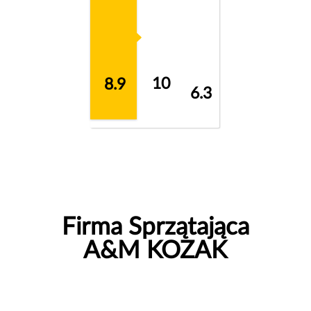
10
8.9
6.3
Firma Sprzątająca
A&M KOZAK