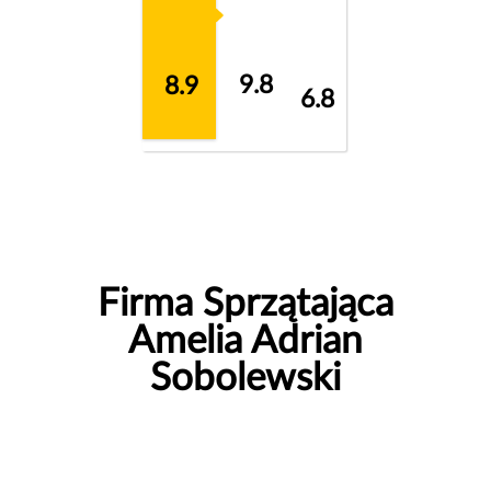
9.8
8.9
6.8
Firma Sprzątająca
Amelia Adrian
Sobolewski