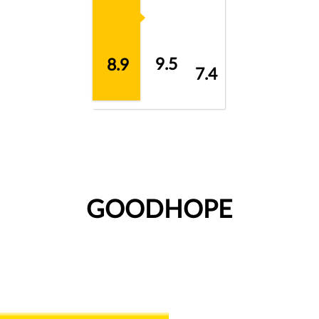
9.5
8.9
7.4
GOODHOPE