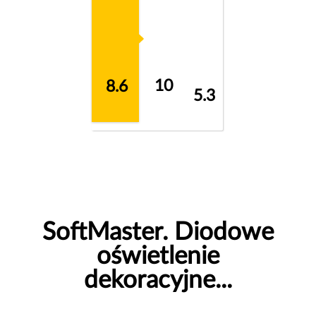
10
8.6
5.3
SoftMaster. Diodowe
oświetlenie
dekoracyjne...