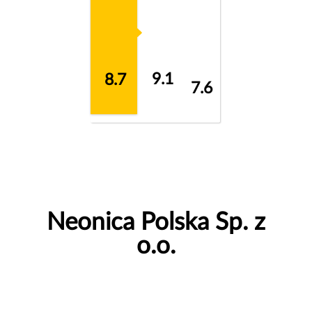
9.1
8.7
7.6
Neonica Polska Sp. z
o.o.