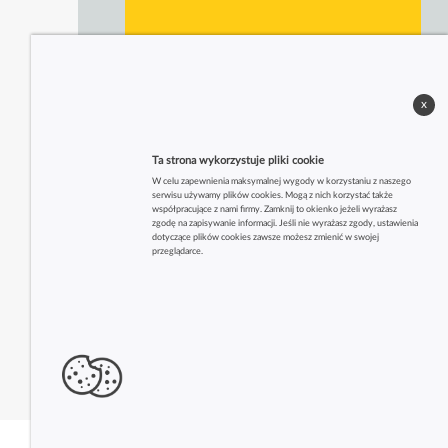
x
Ta strona wykorzystuje pliki cookie
W celu zapewnienia maksymalnej wygody w korzystaniu z naszego
serwisu używamy plików cookies. Mogą z nich korzystać także
współpracujące z nami firmy. Zamknij to okienko jeżeli wyrażasz
zgodę na zapisywanie informacji. Jeśli nie wyrażasz zgody, ustawienia
dotyczące plików cookies zawsze możesz zmienić w swojej
przeglądarce.
Zobacz także inne firmy z tej branży