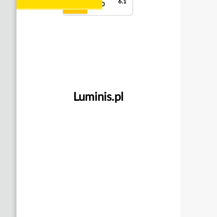
6.1
8.8
10
Luminis.pl