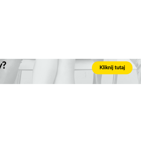
y?
Kliknij tutaj