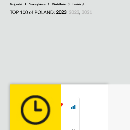
Tutaj jesteś
Strona główna
Oświetlenie
Luminis.pl
TOP 100 of POLAND:
2023
,
2022
,
2021