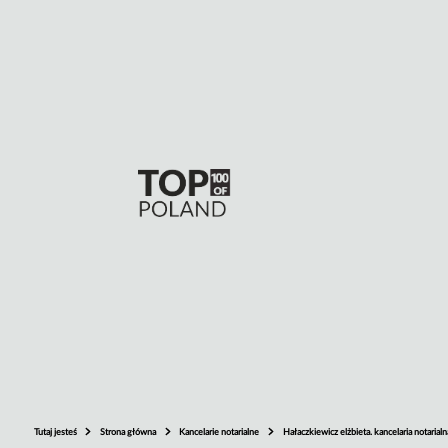
Tutaj jesteś
Strona główna
Kancelarie notarialne
Hałaczkiewicz elżbieta. kancelaria notarialn