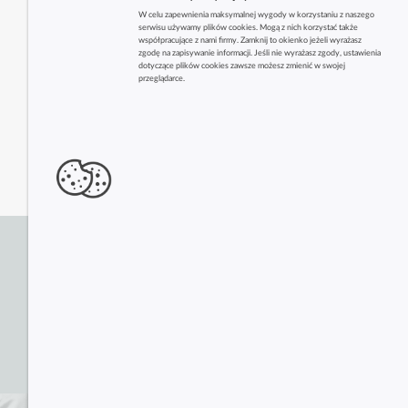
W celu zapewnienia maksymalnej wygody w korzystaniu z naszego
serwisu używamy plików cookies. Mogą z nich korzystać także
współpracujące z nami firmy. Zamknij to okienko jeżeli wyrażasz
zgodę na zapisywanie informacji. Jeśli nie wyrażasz zgody, ustawienia
dotyczące plików cookies zawsze możesz zmienić w swojej
przeglądarce.
Zobacz także inne firmy z tej branży