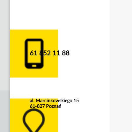
61 852 11 88
al. Marcinkowskiego 15
61-827 Poznań