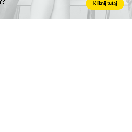
y?
Kliknij tutaj