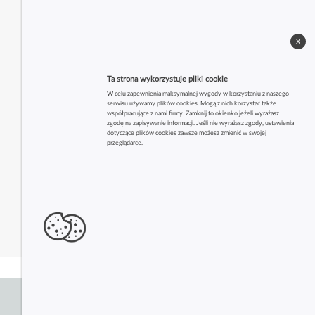
x
Ta strona wykorzystuje pliki cookie
W celu zapewnienia maksymalnej wygody w korzystaniu z naszego
serwisu używamy plików cookies. Mogą z nich korzystać także
współpracujące z nami firmy. Zamknij to okienko jeżeli wyrażasz
zgodę na zapisywanie informacji. Jeśli nie wyrażasz zgody, ustawienia
dotyczące plików cookies zawsze możesz zmienić w swojej
przeglądarce.
Zobacz także inne firmy z tej branży