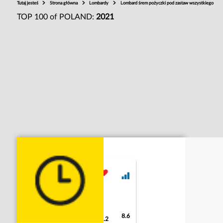
Tutaj jesteś
Strona główna
Lombardy
Lombard śrem pożyczki pod zastaw wszystkiego
TOP 100 of POLAND:
2021
8.6
9
9.2