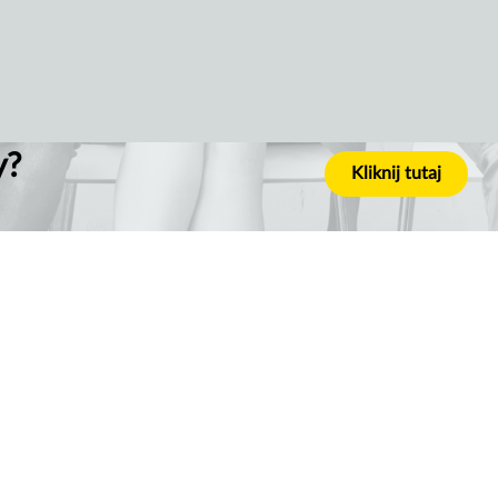
y?
Kliknij tutaj