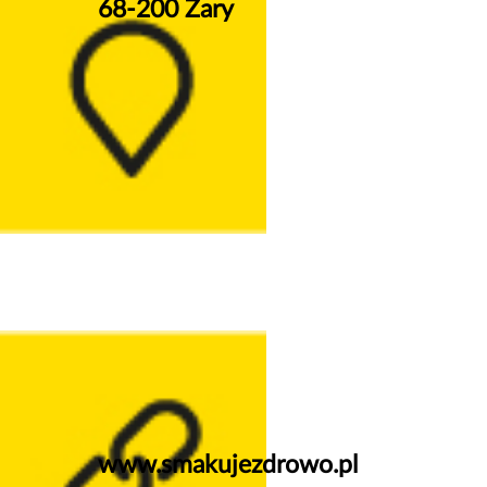
68-200 Zary
www.smakujezdrowo.pl