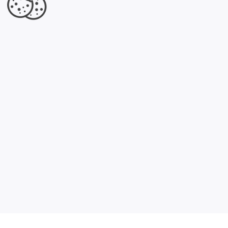
Jesteś właścicielem tej firmy?
Dowiedz się, co dla Ciebie przygotowaliśmy.
Kliknij tutaj