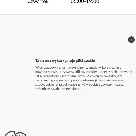
Czwartek
05:00-19:00
Piątek
05:00-19:00
x
Ta strona wykorzystuje pliki cookie
W celu zapewnienia maksymalnej wygody w korzystaniu z
naszego serwisu używamy plików cookies. Mogą z nich korzystać
także współpracujące z nami firmy. Zamknij to okienko jeżeli
wyrażasz zgodę na zapisywanie informacji. Jeśli nie wyrażasz
zgody, ustawienia dotyczące plików cookies zawsze możesz
zmienić w swojej przeglądarce.