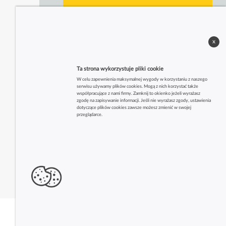
x
Ta strona wykorzystuje pliki cookie
W celu zapewnienia maksymalnej wygody w korzystaniu z naszego
serwisu używamy plików cookies. Mogą z nich korzystać także
współpracujące z nami firmy. Zamknij to okienko jeżeli wyrażasz
zgodę na zapisywanie informacji. Jeśli nie wyrażasz zgody, ustawienia
dotyczące plików cookies zawsze możesz zmienić w swojej
przeglądarce.
Zobacz także inne firmy z tej branży