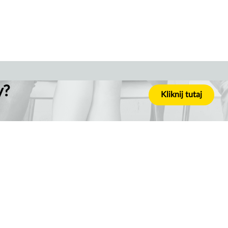
y?
Kliknij tutaj