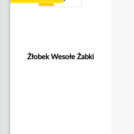
9.9
Żłobek Wesołe Żabki