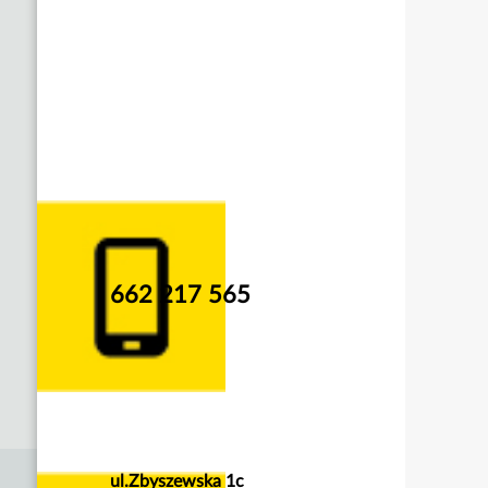
662 217 565
ul.Zbyszewska 1c