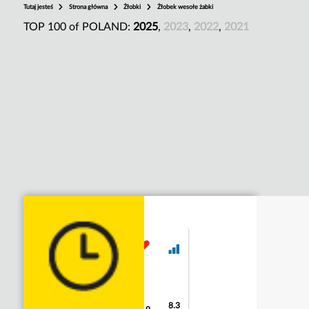
Tutaj jesteś
Strona główna
Żłobki
Żłobek wesołe żabki
TOP 100 of POLAND:
2025
,
2023
,
2022
,
2021
8.3
9.4