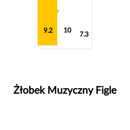
10
9.2
7.3
Żłobek Muzyczny Figle