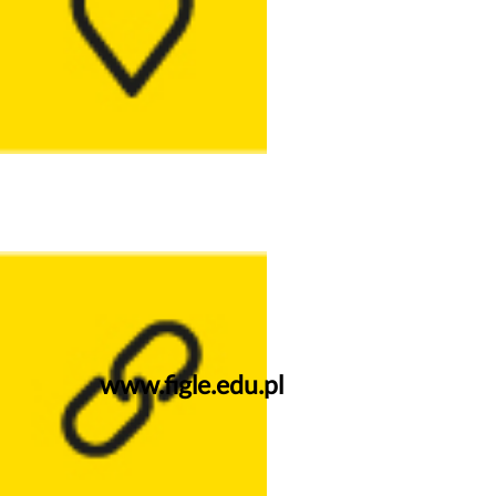
www.figle.edu.pl