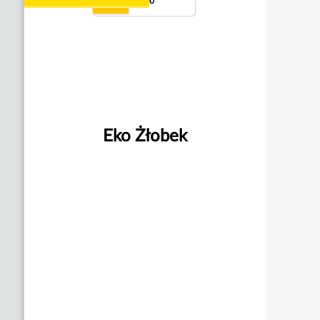
10
Eko Żłobek