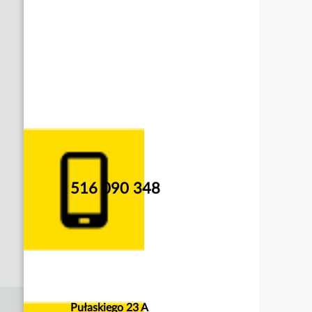
516 090 348
Pułaskiego 23 A