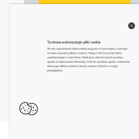
x
Ta strona wykorzystuje pliki cookie
W celu zapewnienia maksymalnej wygody w korzystaniu z naszego
serwisu używamy plików cookies. Mogą z nich korzystać także
współpracujące z nami firmy. Zamknij to okienko jeżeli wyrażasz
zgodę na zapisywanie informacji. Jeśli nie wyrażasz zgody, ustawienia
dotyczące plików cookies zawsze możesz zmienić w swojej
przeglądarce.
Zobacz także inne firmy z tej branży