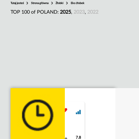
Tutaj jesteś
Strona główna
Żłobki
Eko żłobek
TOP 100 of POLAND:
2025
,
2023
,
2022
7.8
9.3