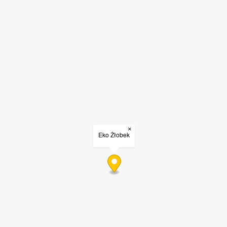
×
Eko Żłobek