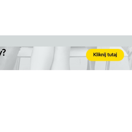
y?
Kliknij tutaj