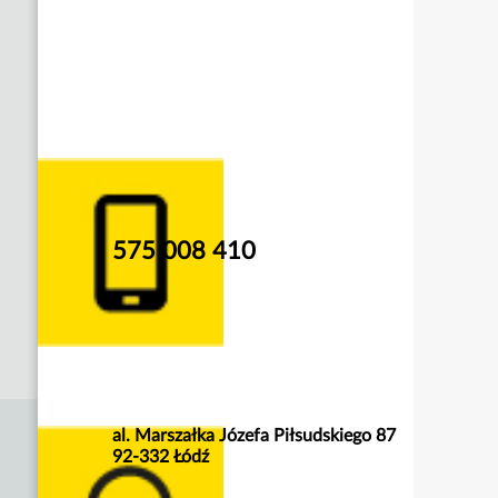
575 008 410
al. Marszałka Józefa Piłsudskiego 87
92-332 Łódź