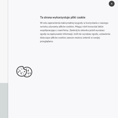
x
Ta strona wykorzystuje pliki cookie
W celu zapewnienia maksymalnej wygody w korzystaniu z naszego
serwisu używamy plików cookies. Mogą z nich korzystać także
współpracujące z nami firmy. Zamknij to okienko jeżeli wyrażasz
zgodę na zapisywanie informacji. Jeśli nie wyrażasz zgody, ustawienia
dotyczące plików cookies zawsze możesz zmienić w swojej
przeglądarce.
Zobacz także inne firmy z tej branży