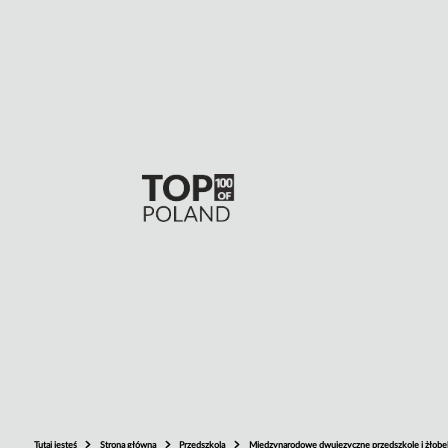
Tutaj jesteś
Strona główna
Przedszkola
Międzynarodowe dwujęzyczne przedszkole i żłobek 