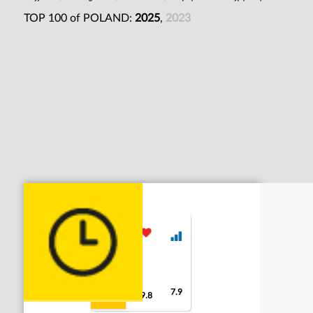
TOP 100 of POLAND:
2025
,
2023
7.9
9.2
9.8