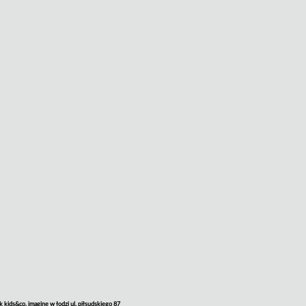
kids&co. imagine w łodzi ul. piłsudskiego 87