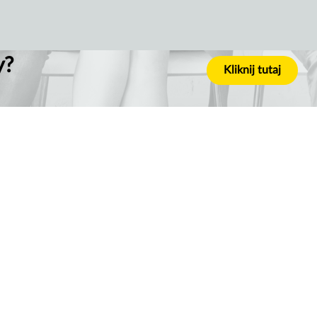
y?
Kliknij tutaj