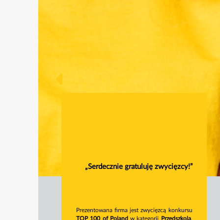
„Serdecznie gratuluję zwycięzcy!”
Prezentowana firma jest zwycięzcą konkursu
TOP 100 of Poland
w kategorii
Przedszkola
.