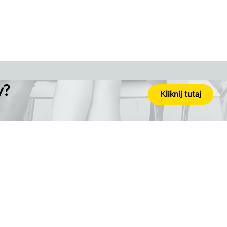
y?
Kliknij tutaj