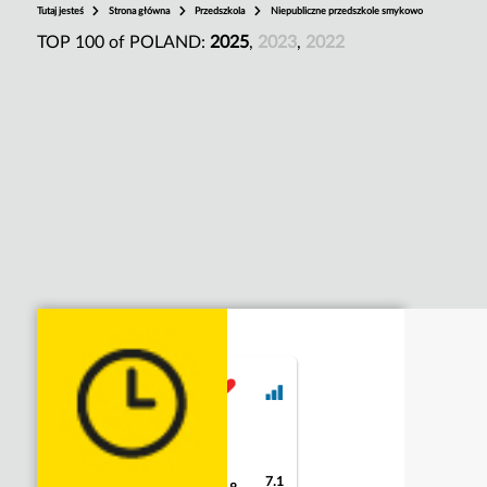
Tutaj jesteś
Strona główna
Przedszkola
Niepubliczne przedszkole smykowo
TOP 100 of POLAND:
2025
,
2023
,
2022
7.1
9