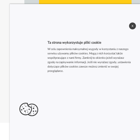
x
Ta strona wykorzystuje pliki cookie
W celu zapewnienia maksymalnej wygody w korzystaniu z naszego
serwisu używamy plików cookies. Mogą z nich korzystać także
współpracujące z nami firmy. Zamknij to okienko jeżeli wyrażasz
zgodę na zapisywanie informacji. Jeśli nie wyrażasz zgody, ustawienia
dotyczące plików cookies zawsze możesz zmienić w swojej
przeglądarce.
Zobacz także inne firmy z tej branży