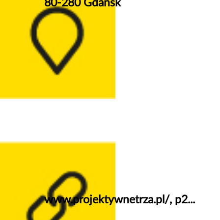
80-280 Gdansk
www.projektywnetrza.pl/, p2...