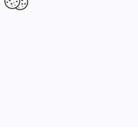
Jesteś właścicielem tej firmy?
Dowiedz się, co dla Ciebie przygotowaliśmy.
Kliknij tutaj