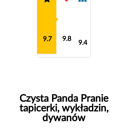
9.8
9.7
9.4
Czysta Panda Pranie
tapicerki, wykładzin,
dywanów