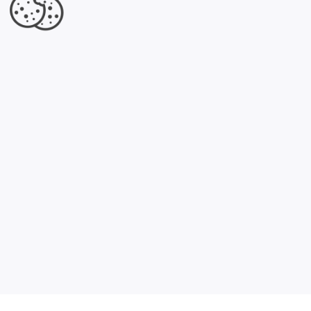
×
Czysta Panda Pranie tapicerki,
wykładzin, dywanów
Jesteś właścicielem tej firmy?
Dowiedz się, co dla Ciebie przygotowaliśmy.
Kliknij tutaj