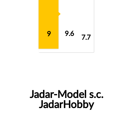
9.6
9
7.7
Jadar-Model s.c.
JadarHobby