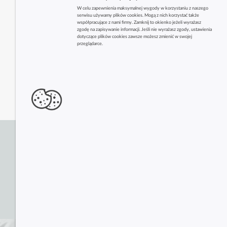
W celu zapewnienia maksymalnej wygody w korzystaniu z naszego
serwisu używamy plików cookies. Mogą z nich korzystać także
współpracujące z nami firmy. Zamknij to okienko jeżeli wyrażasz
zgodę na zapisywanie informacji. Jeśli nie wyrażasz zgody, ustawienia
dotyczące plików cookies zawsze możesz zmienić w swojej
przeglądarce.
Zobacz także inne firmy z tej branży