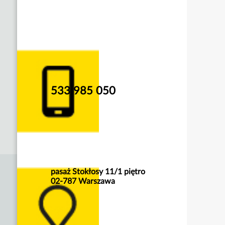
533 985 050
pasaż Stokłosy 11/1 piętro
02-787 Warszawa