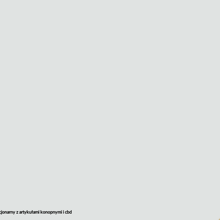
cjonarny z artykułami konopnymi i cbd