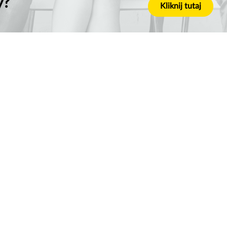
y?
Kliknij tutaj