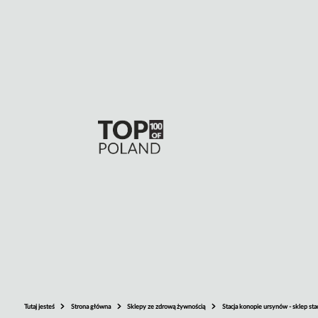
Tutaj jesteś
Strona główna
Sklepy ze zdrową żywnością
Stacja konopie ursynów - sklep sta