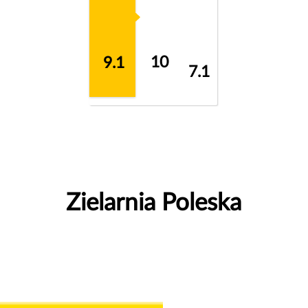
10
9.1
7.1
Zielarnia Poleska