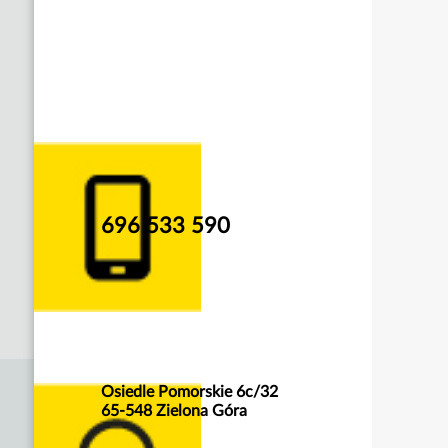
696 533 590
Osiedle Pomorskie 6c/32
65-548 Zielona Góra