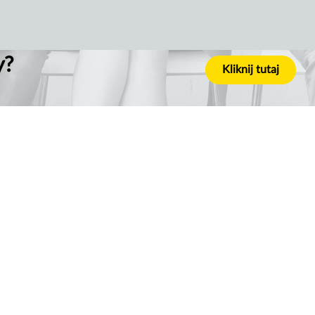
y?
Kliknij tutaj