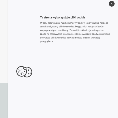
x
Ta strona wykorzystuje pliki cookie
W celu zapewnienia maksymalnej wygody w korzystaniu z naszego
serwisu używamy plików cookies. Mogą z nich korzystać także
współpracujące z nami firmy. Zamknij to okienko jeżeli wyrażasz
zgodę na zapisywanie informacji. Jeśli nie wyrażasz zgody, ustawienia
dotyczące plików cookies zawsze możesz zmienić w swojej
przeglądarce.
Zobacz także inne firmy z tej branży