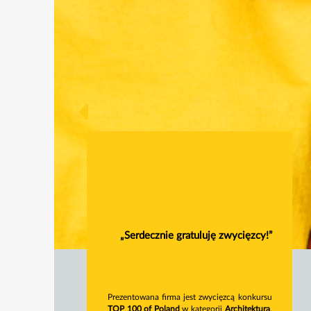
„Serdecznie gratuluję zwycięzcy!”
Prezentowana firma jest zwycięzcą konkursu
TOP 100 of Poland
w kategorii
Architektura
.