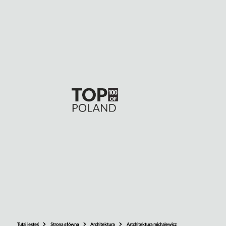
Tutaj jesteś
Strona główna
Architektura
Artchitektura michalewicz