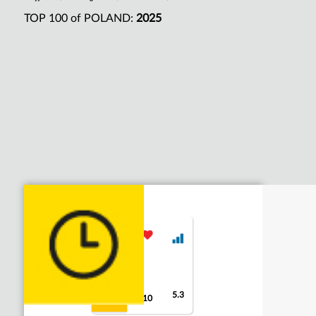
TOP 100 of POLAND:
2025
5.3
8.6
10