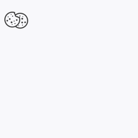
Jesteś właścicielem tej firmy?
Dowiedz się, co dla Ciebie przygotowaliśmy.
Kliknij tutaj