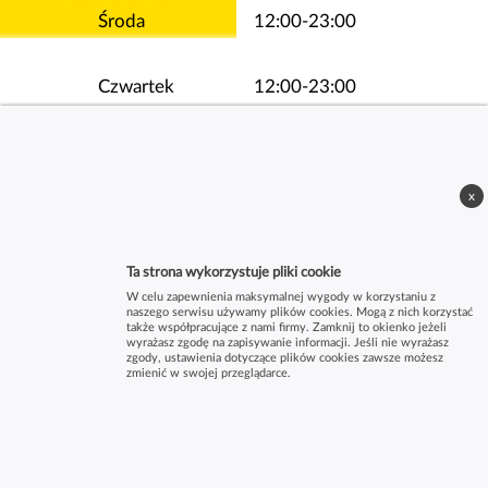
Środa
12:00-23:00
Czwartek
12:00-23:00
Piątek
12:00-23:00
x
Sobota
12:00-23:00
Ta strona wykorzystuje pliki cookie
W celu zapewnienia maksymalnej wygody w korzystaniu z
naszego serwisu używamy plików cookies. Mogą z nich korzystać
także współpracujące z nami firmy. Zamknij to okienko jeżeli
wyrażasz zgodę na zapisywanie informacji. Jeśli nie wyrażasz
zgody, ustawienia dotyczące plików cookies zawsze możesz
zmienić w swojej przeglądarce.