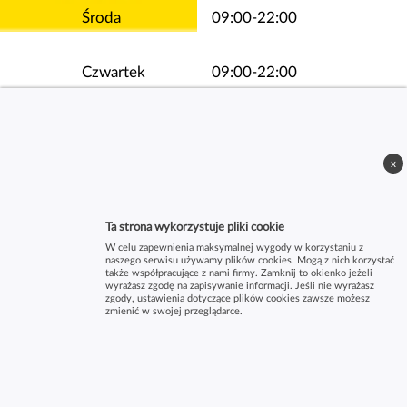
Środa
09:00-22:00
Czwartek
09:00-22:00
Piątek
09:00-22:00
x
Sobota
10:00-21:00
Ta strona wykorzystuje pliki cookie
W celu zapewnienia maksymalnej wygody w korzystaniu z
naszego serwisu używamy plików cookies. Mogą z nich korzystać
także współpracujące z nami firmy. Zamknij to okienko jeżeli
wyrażasz zgodę na zapisywanie informacji. Jeśli nie wyrażasz
zgody, ustawienia dotyczące plików cookies zawsze możesz
zmienić w swojej przeglądarce.