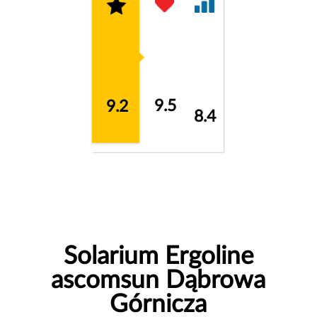
9.5
9.2
8.4
Solarium Ergoline
ascomsun Dąbrowa
Górnicza