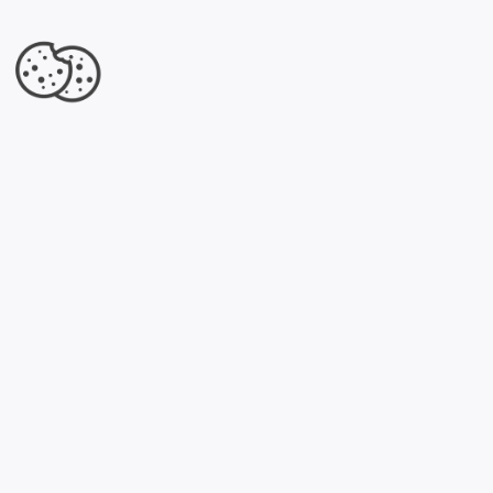
Jesteś właścicielem tej firmy?
Dowiedz się, co dla Ciebie przygotowaliśmy.
Kliknij tutaj