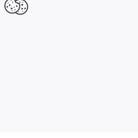
Jesteś właścicielem tej firmy?
Dowiedz się, co dla Ciebie przygotowaliśmy.
Kliknij tutaj