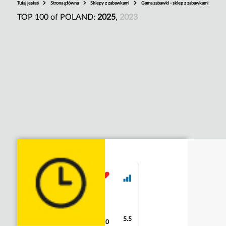
Tutaj jesteś
Strona główna
Sklepy z zabawkami
Gama zabawki - sklep z zabawkami
TOP 100 of POLAND:
2025
,
2023
5.5
8.7
10