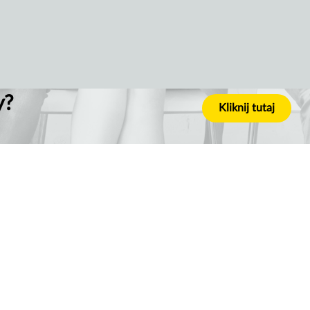
y?
Kliknij tutaj