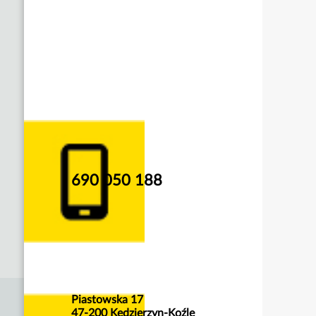
690 050 188
Piastowska 17
47-200 Kędzierzyn-Koźle