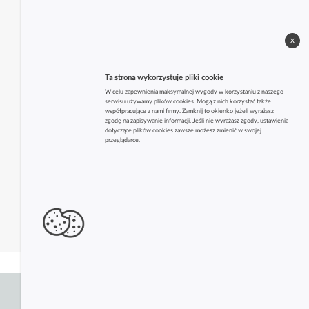
x
Ta strona wykorzystuje pliki cookie
W celu zapewnienia maksymalnej wygody w korzystaniu z naszego
serwisu używamy plików cookies. Mogą z nich korzystać także
współpracujące z nami firmy. Zamknij to okienko jeżeli wyrażasz
zgodę na zapisywanie informacji. Jeśli nie wyrażasz zgody, ustawienia
dotyczące plików cookies zawsze możesz zmienić w swojej
przeglądarce.
Zobacz także inne firmy z tej branży