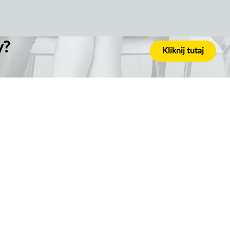
y?
Kliknij tutaj