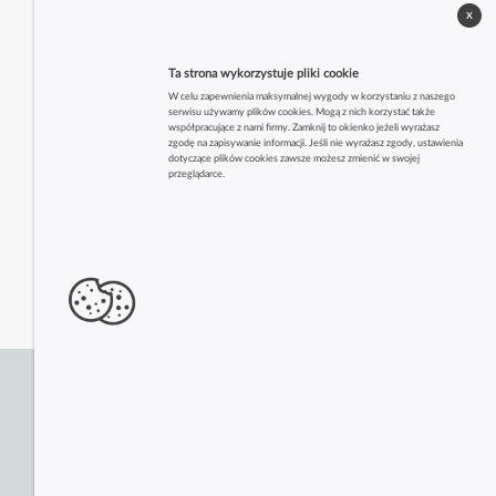
x
Ta strona wykorzystuje pliki cookie
W celu zapewnienia maksymalnej wygody w korzystaniu z naszego
serwisu używamy plików cookies. Mogą z nich korzystać także
współpracujące z nami firmy. Zamknij to okienko jeżeli wyrażasz
zgodę na zapisywanie informacji. Jeśli nie wyrażasz zgody, ustawienia
dotyczące plików cookies zawsze możesz zmienić w swojej
przeglądarce.
Zobacz także inne firmy z tej branży