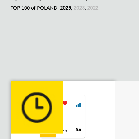
TOP 100 of POLAND:
2025
,
2023
,
2022
5.6
8.7
10