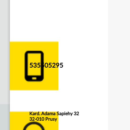
535505295
Kard. Adama Sapiehy 32
32-010 Prusy