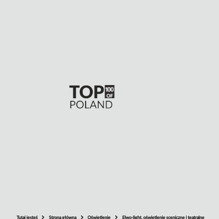
Tutaj jesteś
Strona główna
Oświetlenie
Elwo-light. oświetlenie sceniczne i teatralne