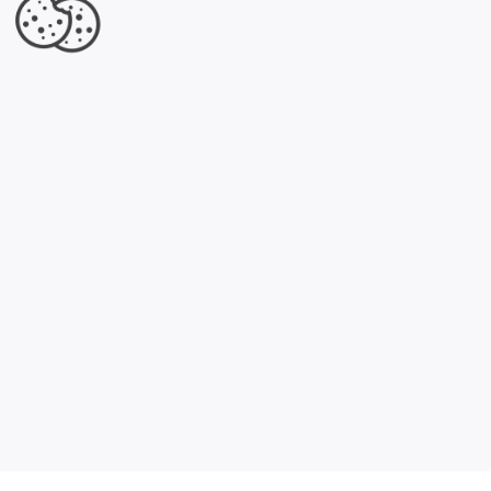
×
WOJMAG Stacja kontroli pojazdów
FORDON. Mechanika pojazdowa.
Wulkanizacja i wymiana opon
Jesteś właścicielem tej firmy?
Dowiedz się, co dla Ciebie przygotowaliśmy.
Kliknij tutaj