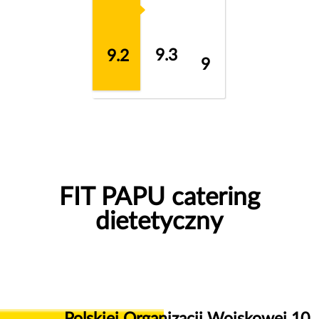
9.3
9.2
9
FIT PAPU catering
dietetyczny