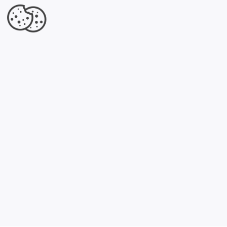
Jesteś właścicielem tej firmy?
Dowiedz się, co dla Ciebie przygotowaliśmy.
Kliknij tutaj