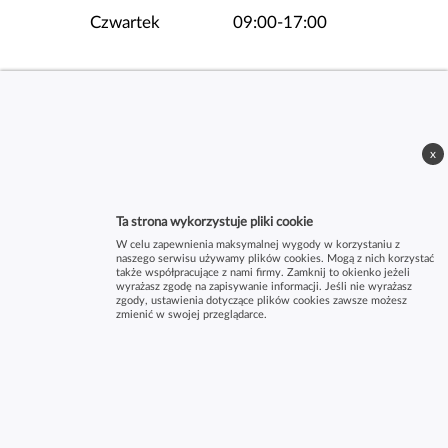
Czwartek
09:00-17:00
Piątek
09:00-17:00
Sobota
09:00-13:00
x
Ta strona wykorzystuje pliki cookie
W celu zapewnienia maksymalnej wygody w korzystaniu z
naszego serwisu używamy plików cookies. Mogą z nich korzystać
także współpracujące z nami firmy. Zamknij to okienko jeżeli
wyrażasz zgodę na zapisywanie informacji. Jeśli nie wyrażasz
zgody, ustawienia dotyczące plików cookies zawsze możesz
zmienić w swojej przeglądarce.