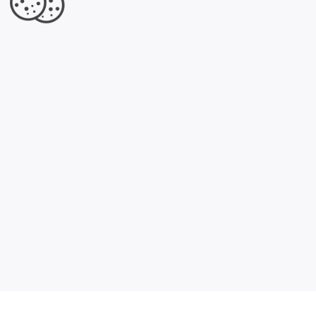
×
Okręgowa Stacja Kontroli Pojazdów
Radomsko - Rumi Diagnostic - stacja
diagnostyczna
Jesteś właścicielem tej firmy?
Dowiedz się, co dla Ciebie przygotowaliśmy.
Kliknij tutaj